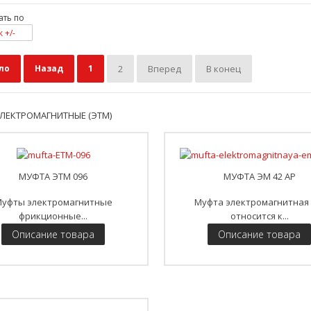
ать по
 +/-
ло
Назад
1
2
Вперед
В конец
ЛЕКТРОМАГНИТНЫЕ (ЭТМ)
МУФТА ЭТМ 096
МУФТА ЭМ 42 АР
уфты электромагнитные
Муфта электромагнитная
фрикционные...
относится к...
Описание товара
Описание товара