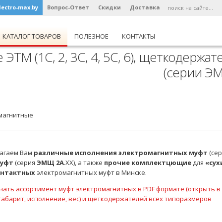
lectro-max.by
Вопрос-Ответ
Скидки
Доставка
КАТАЛОГ ТОВАРОВ
ПОЛЕЗНОЕ
КОНТАКТЫ
ТМ (1С, 2, 3С, 4, 5С, 6), щеткодержа
(серии ЭМ
магнитные
агаем Вам
различные исполнения электромагнитных муфт
(сер
муфт
(серия
ЭМЩ 2А
.XX), а также
прочие комплектцющие
для
«сух
онтактных
электромагнитных муфт в Минске.
(габарит, исполнение, вес) и щеткодержателей всех типоразмеров