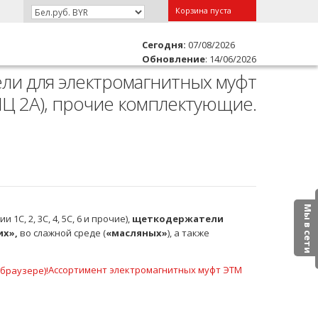
Корзина пуста
Сегодня:
07/08/2026
Обновление
: 14/06/2026
тели для электромагнитных муфт
Ц 2А), прочие комплектующие.
Мы в сети
ии 1С, 2, 3С, 4, 5С, 6 и прочие),
щеткодержатели
их»,
во слажной среде (
«
масляных
»
), а также
Ассортимент электромагнитных муфт ЭТМ