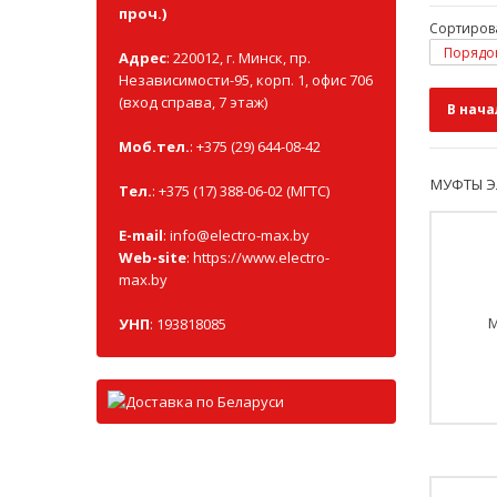
проч.)
Сортиров
Порядок
Адрес
: 220012, г. Минск, пр.
Независимости-95, корп. 1, офис 706
(вход справа, 7 этаж)
В нача
Моб.тел.
: +375 (29) 644-08-42
МУФТЫ Э
Тел.
: +375 (17) 388-06-02 (МГТС)
E-mail
:
info@electro-max.by
Web-site
:
https://www.electro-
max.by
М
УНП
: 193818085