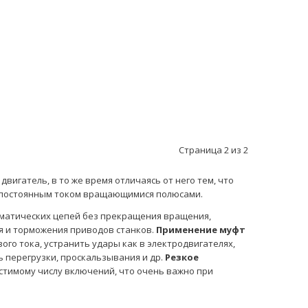
Страница 2 из 2
игатель, в то же время отличаясь от него тем, что
и постоянным током вращающимися полюсами.
матических цепей без прекращения вращения,
ия и торможения приводов станков.
Применение муфт
ого тока, устранить удары как в электродвигателях,
ть перегрузки, проскальзывания и др.
Резкое
стимому числу включений, что очень важно при