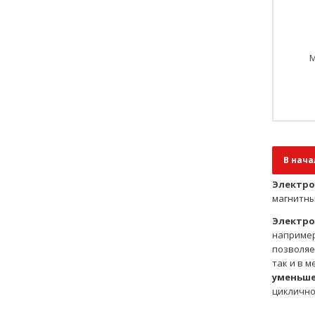
М
В нача
Электро
магнитны
Электр
например
позволяе
так и в 
уменьше
циклично