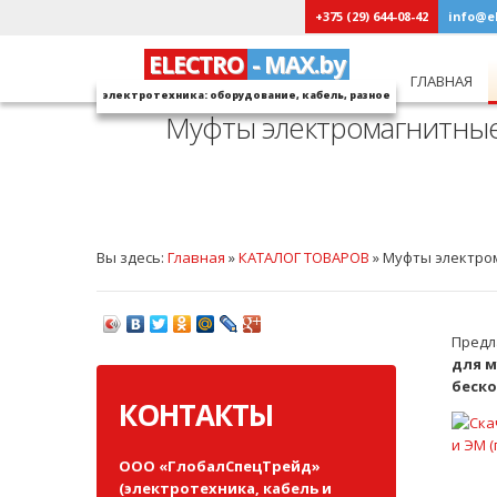
+375 (29) 644-08-42
info@e
ELECTRO
- MAX.by
ГЛАВНАЯ
электротехника: оборудование, кабель, разное
Муфты электромагнитные Э
Вы здесь:
Главная
»
КАТАЛОГ ТОВАРОВ
»
Муфты электро
Предл
для 
беск
КОНТАКТЫ
и ЭМ 
ООО «ГлобалСпецТрейд»
(электротехника, кабель и