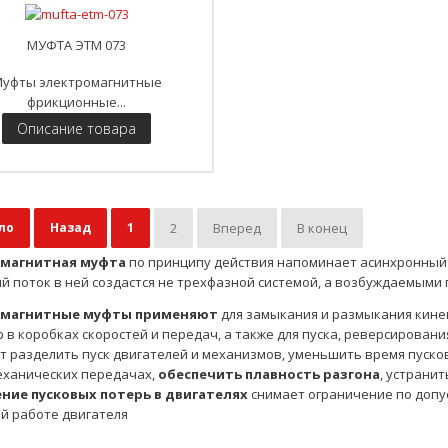
МУФТА ЭТМ 073
уфты электромагнитные
фрикционные...
Описание товара
ло
Назад
1
2
Вперед
В конец
магнитная муфта
по принципу действия напоминает асинхронный дв
й поток в ней создастся не трехфазной системой, а возбуждаемым
омагнитные муфты применяют
для замыкания и размыкания кине
 в коробках скоростей и передач, а также для пуска, реверсирован
т разделить пуск двигателей и механизмов, уменьшить время пусков
механических передачах,
обеспечить плавность разгона
, устрани
ние пусковых потерь в двигателях
снимает ограничение по допу
й работе двигателя