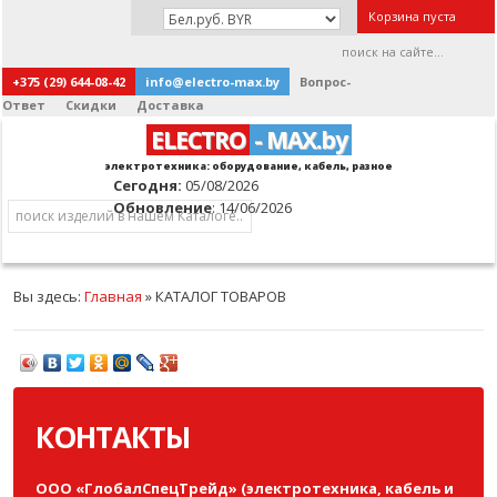
Корзина пуста
+375 (29) 644-08-42
info@electro-max.by
Вопрос-
Ответ
Скидки
Доставка
ELECTRO
- MAX.by
электротехника: оборудование, кабель, разное
Сегодня:
05/08/2026
Обновление
: 14/06/2026
Вы здесь:
Главная
»
КАТАЛОГ ТОВАРОВ
КОНТАКТЫ
ООО «ГлобалСпецТрейд» (электротехника, кабель и