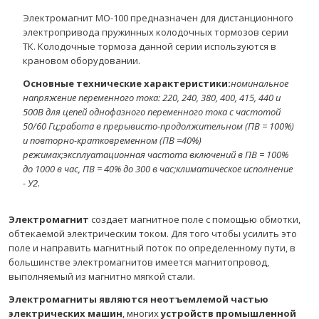
Электромагнит МО-100 предназначен для дистанционного
электропривода пружинных колодочных тормозов серии
ТК. Колодочные тормоза данной серии используются в
крановом оборудовании.
Основные технические характеристики:
номинальное
напряжение переменного тока: 220, 240, 380, 400, 415, 440 и
500В для цепей однофазного переменного тока с частотой
50/60 Гц;
работа в прерывисто-продолжительном (ПВ = 100%)
и повторно-кратковременном (ПВ =40%)
режимах;
эксплуатационная частота включений в ПВ = 100%
до 1000 в час, ПВ = 40% до 300 в час;
климатическое исполнение
- У2.
Электромагнит
создает магнитное поле с помощью обмотки,
обтекаемой электрическим током. Для того чтобы усилить это
поле и направить магнитный поток по определенному пути, в
большинстве электромагнитов имеется магнитопровод,
выполняемый из магнитно мягкой стали.
Электромагниты являются неотъемлемой частью
электрических машин
, многих
устройств промышленной